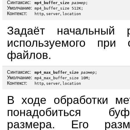
Синтаксис:
mp4_buffer_size
размер
;
Умолчание:
mp4_buffer_size 512K;
Контекст:
,
,
http
server
location
Задаёт начальный 
используемого при 
файлов.
Синтаксис:
mp4_max_buffer_size
размер
;
Умолчание:
mp4_max_buffer_size 10M;
Контекст:
,
,
http
server
location
В ходе обработки м
понадобиться бу
размера. Его раз