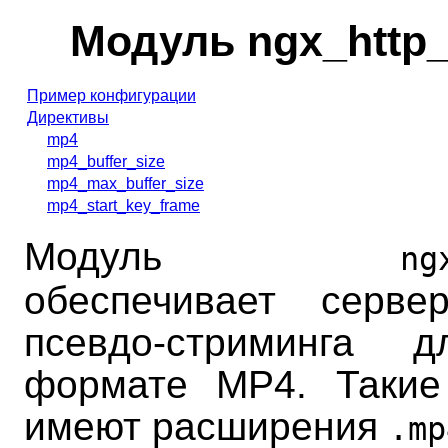
Модуль ngx_http
Пример конфигурации
Директивы
mp4
mp4_buffer_size
mp4_max_buffer_size
mp4_start_key_frame
Модуль
ng
обеспечивает серве
псевдо-стриминга
формате MP4. Таки
имеют расширения
.mp