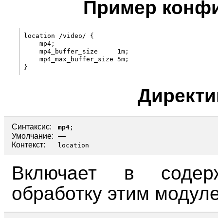
Пример конф
location /video/ {

    mp4;

    mp4_buffer_size     1m;

    mp4_max_buffer_size 5m;

Директ
Синтаксис:
mp4
;
Умолчание:
—
Контекст:
location
Включает в содерж
обработку этим модул