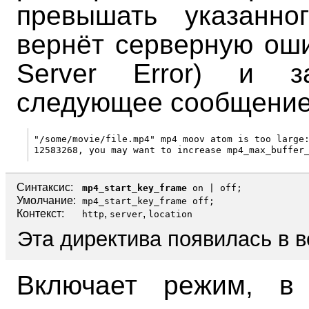
превышать указанно
вернёт серверную ошиб
Server Error) и 
следующее сообщение
"/some/movie/file.mp4" mp4 moov atom is too large:
Синтаксис:
mp4_start_key_frame
on
|
off
;
Умолчание:
mp4_start_key_frame off;
Контекст:
,
,
http
server
location
Эта директива появилась в в
Включает режим, в