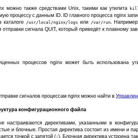
nx можно также средствами Unix, такими как утилита
kil
мую процессу с данным ID. ID главного процесса nginx зап
 каталоге
или
. Например
/usr/local/nginx/logs
/var/run
я отправки сигнала QUIT, который приведёт к плавному з
ущенных процессов nginx может быть использована у
правке сигналов процессам nginx можно найти в
Управлен
руктура конфигурационного файла
рые настраиваются директивами, указанными в конфигур
тые и блочные. Простая директива состоит из имени и па
ется точкой с запятой (
). Блочная директива устроена так
;