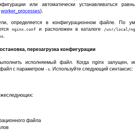
фигурации или автоматически устанавливаться равн
.
worker_processes
).
ули, определяется в конфигурационном файле. По ум
ается
и расположен в каталоге
nginx.conf
/usr/local/n
.
nx
 остановка, перезагрузка конфигурации
выполнить исполняемый файл. Когда nginx запущен, 
 файл с параметром
. Используйте следующий синтаксис:
-s
ижеследующих:
рационного файла
йлов