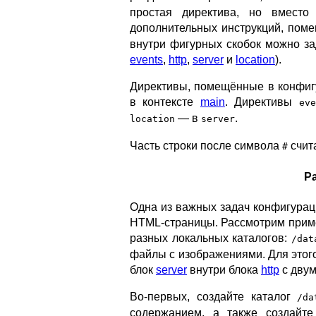
простая директива, но вместо
дополнительных инструкций, поме
внутри фигурных скобок можно за
events
,
http
,
server
и
location
).
Директивы, помещённые в конфиг
в контексте
main
. Директивы
eve
— в
.
location
server
Часть строки после символа
счит
#
Р
Одна из важных задач конфигураци
HTML-страницы. Рассмотрим пример
разных локальных каталогов:
/dat
файлы с изображениями. Для этог
блок
server
внутри блока
http
с дву
Во-первых, создайте каталог
/da
содержанием, а также создайт