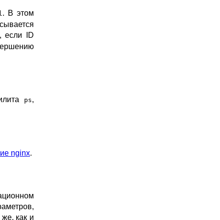
. В этом
l
исывается
, если ID
авершению
тилита
,
ps
ие nginx
.
ационном
раметров,
 же, как и