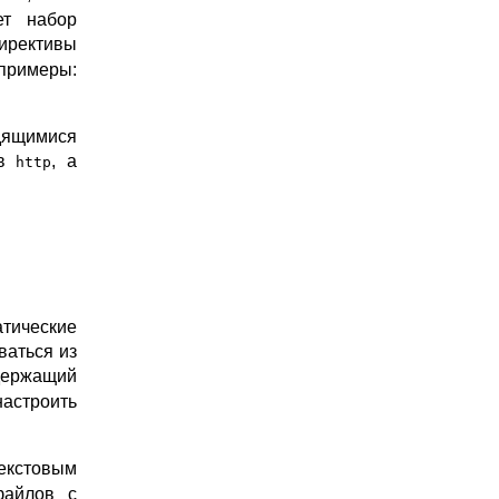
ет набор
директивы
(примеры:
одящимися
в
, а
http
атические
ваться из
держащий
настроить
кстовым
файлов с