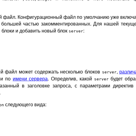
й файл. Конфигурационный файл по умолчанию уже включа
, большей частью закомментированных. Для нашей текущ
 блоки и добавить новый блок
:
server
й файл может содержать несколько блоков
,
различ
server
 и по
имени сервера
. Определив, какой
будет обра
server
указанный в заголовке запроса, с параметрами директи
.
следующего вида:
on