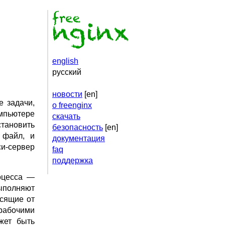
english
русский
новости
[en]
е задачи,
о freenginx
омпьютере
скачать
становить
безопасность
[en]
 файл, и
документация
си-сервер
faq
поддержка
роцесса —
выполняют
исящие от
рабочими
жет быть