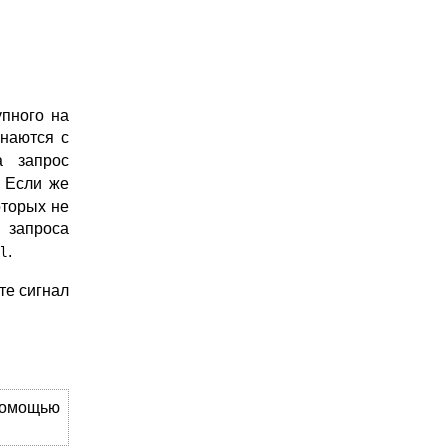
упного на
инаются с
а запрос
. Если же
оторых не
е запроса
.
l
те сигнал
 помощью