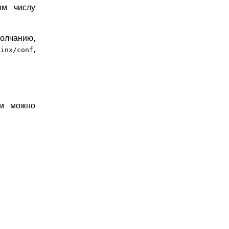
ым числу
олчанию,
,
ginx/conf
им можно