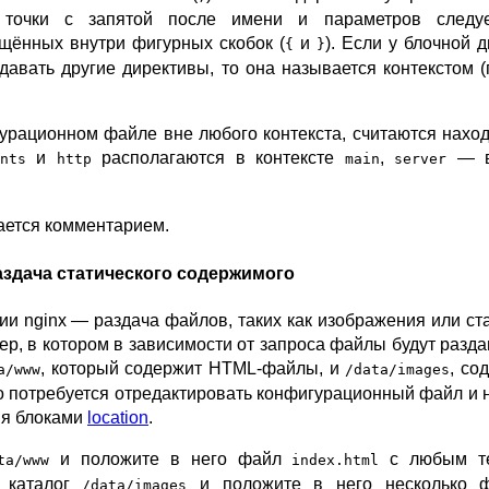
 точки с запятой после имени и параметров следу
щённых внутри фигурных скобок (
и
). Если у блочной 
{
}
давать другие директивы, то она называется контекстом 
урационном файле вне любого контекста, считаются нах
и
располагаются в контексте
,
— 
nts
http
main
server
ается комментарием.
аздача статического содержимого
и nginx — раздача файлов, таких как изображения или ст
, в котором в зависимости от запроса файлы будут разда
, который содержит HTML-файлы, и
, со
a/www
/data/images
о потребуется отредактировать конфигурационный файл и 
мя блоками
location
.
и положите в него файл
с любым те
ta/www
index.html
е каталог
и положите в него несколько 
/data/images