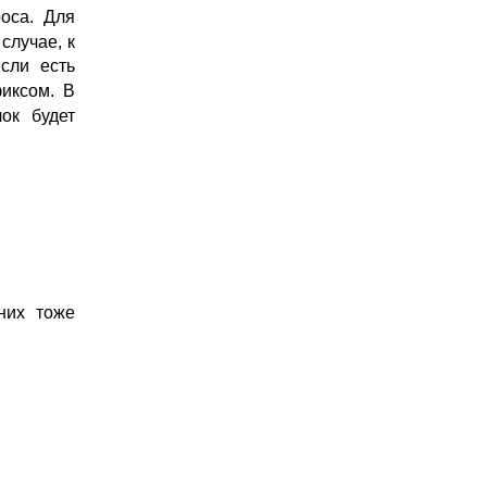
роса. Для
 случае, к
сли есть
иксом. В
ок будет
них тоже