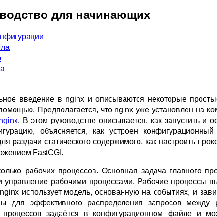
водство для начинающих
конфигурации
йла
о
ра
ьное введение в nginx и описываются некоторые просты
помощью. Предполагается, что nginx уже установлен на к
nginx
. В этом руководстве описывается, как запустить и о
игурацию, объясняется, как устроен конфигурационный
для раздачи статического содержимого, как настроить прок
иложением FastCGI.
колько рабочих процессов. Основная задача главного п
 и управление рабочими процессами. Рабочие процессы 
nginx использует модель, основанную на событиях, и зав
мы для эффективного распределения запросов между 
х процессов задаётся в конфигурационном файле и мо