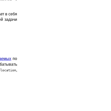
ет в себя
ей задачи
аемых
по
батывать
в
,
location