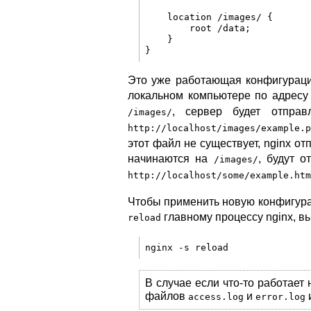
    location /images/ {

        root /data;

    }

Это уже работающая конфигураци
локальном компьютере по адрес
, сервер будет отпра
/images/
http://localhost/images/example.p
этот файл не существует, nginx о
начинаются на
, будут 
/images/
http://localhost/some/example.htm
Чтобы применить новую конфигурац
главному процессу nginx, в
reload
В случае если что-то работает
файлов
и
access.log
error.log