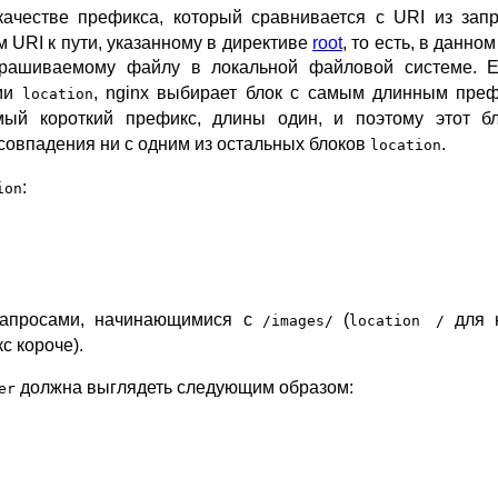
качестве префикса, который сравнивается с URI из зап
 URI к пути, указанному в директиве
root
, то есть, в данном
апрашиваемому файлу в локальной файловой системе. Е
ами
, nginx выбирает блок с самым длинным преф
location
й короткий префикс, длины один, и поэтому этот бл
 совпадения ни с одним из остальных блоков
.
location
:
ion
запросами, начинающимися с
(
для 
/images/
location /
с короче).
должна выглядеть следующим образом:
er