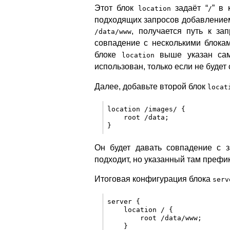
Этот блок
задаёт “
” в 
location
/
подходящих запросов добавлением
, получается путь к з
/data/www
совпадение с несколькими блок
блоке
выше указан самы
location
использован, только если не будет
Далее, добавьте второй блок
locat
location /images/ {

    root /data;

Он будет давать совпадение с 
подходит, но указанный там префик
Итоговая конфигурация блока
serv
server {

    location / {

        root /data/www;

    }
