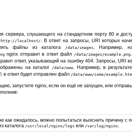
я сервера, слушающего на стандартном порту 80 и дост
у
. В ответ на запросы, URI которых нач
http://localhost/
влять файлы из каталога
. Например, н
/data/images
nginx отправит в ответ файл
ng
/data/images/example.png
тправит ответ, указывающий на ошибку 404. Запросы, URI к
отображены на каталог
. Например, в результат
/data/www
в ответ будет отправлен файл
l
/data/www/some/example.htm
ию, запустите nginx, если он ещё не запущен, или отправь
ыполнив:
 не как ожидалось, можно попытаться выяснить причину с
из каталога
или
.
/usr/local/nginx/logs
/var/log/nginx