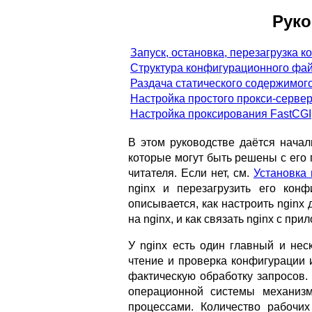
Руко
Запуск, остановка, перезагрузка 
Структура конфигурационного фа
Раздача статического содержимог
Настройка простого прокси-серве
Настройка проксирования FastCGI
В этом руководстве даётся начал
которые могут быть решены с его 
читателя. Если нет, см.
Установка 
nginx и перезагрузить его конф
описывается, как настроить nginx 
на nginx, и как связать nginx с пр
У nginx есть один главный и нес
чтение и проверка конфигурации
фактическую обработку запросов. 
операционной системы механиз
процессами. Количество рабочи