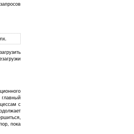
 запросов
nx.
загрузить
езагрузки
ционного
 главный
цессам с
родолжает
ршиться,
пор, пока